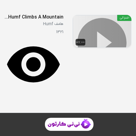
E32 - Humf Climbs A Mountain
اشتراکی
هامف Humf
1321
07:00