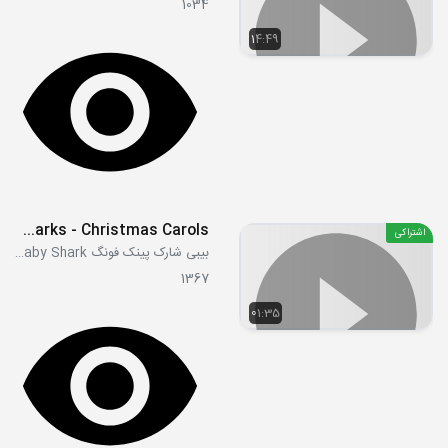
1034
14:49
Christmas Sharks - Christmas Carols
اشتراکی
بیبی شارک پینک فونگ Pink Fong Baby Shark
1367
01:35