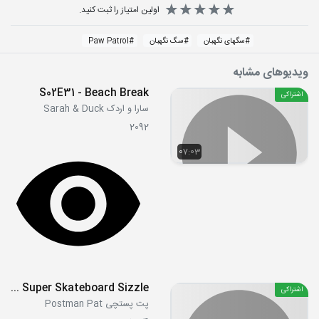
اولین امتیاز را ثبت کنید.
#
سگهای نگهبان
#
سگ نگهبان
#
Paw Patrol
ویدیوهای مشابه
S02E31 - Beach Break
اشتراکی
سارا و اردک Sarah & Duck
2092
07:03
S10E18 - Super Skateboard Sizzle
اشتراکی
پت پستچی Postman Pat