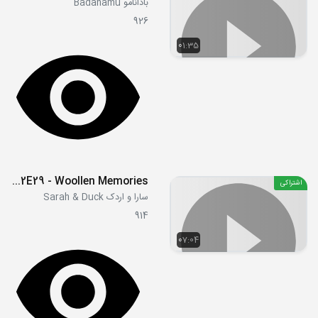
بادانامو Badanamu
926
01:35
S02E29 - Woollen Memories
اشتراکی
سارا و اردک Sarah & Duck
914
07:04