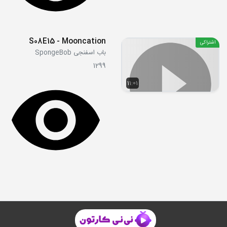
S08E15 - Mooncation
اشتراکی
باب اسفنجی SpongeBob
1299
11:01