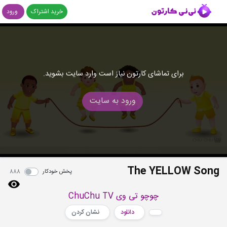
خرید اشتراک
ورود
برای تماشای کارتون نیاز است وارد سایت بشوید.
ورود به سایت
The YELLOW Song
پخش خودکار
888
چوچو تی وی ChuChu TV
دانلود
نشان کردن