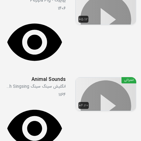
پپاپیگ - Peppa Pig
1406
05:12
Animal Sounds
اشتراکی
انگلیش سینگ سینگ English Singsing
1164
06:20