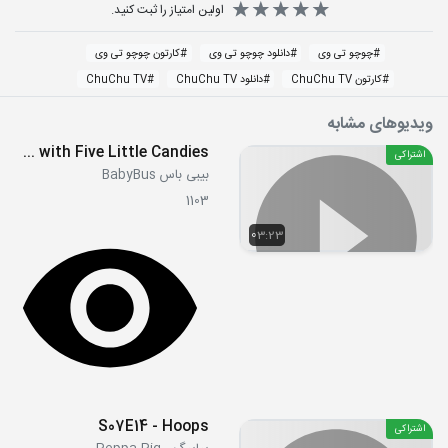
اولین امتیاز را ثبت کنید.
#
چوچو تی وی
#
دانلود چوچو تی وی
#
کارتون چوچو تی وی
#
کارتون ChuChu TV
#
دانلود ChuChu TV
#
ChuChu TV
ویدیوهای مشابه
Learn Colors with Five Little Candies
اشتراکی
بیبی باس BabyBus
1103
03:23
S07E14 - Hoops
اشتراکی