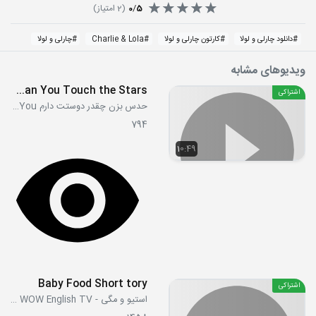
5
/
0
(
2
امتیاز)
#
دانلود چارلی و لولا
#
کارتون چارلی و لولا
#
Charlie & Lola
#
چارلی و لولا
ویدیوهای مشابه
S01E06 - Can You Touch the Stars
اشتراکی
حدس بزن چقدر دوستت دارم Guess How Much I Love You
794
10:49
Baby Food Short tory
اشتراکی
استیو و مگی - Steve and Maggie WOW English TV