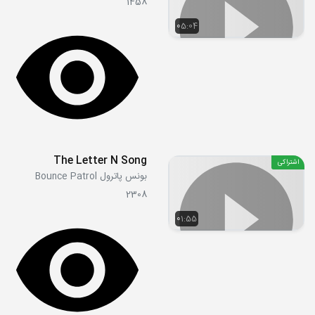
1458
05:04
The Letter N Song
اشتراکی
بونس پاترول Bounce Patrol
2308
01:55