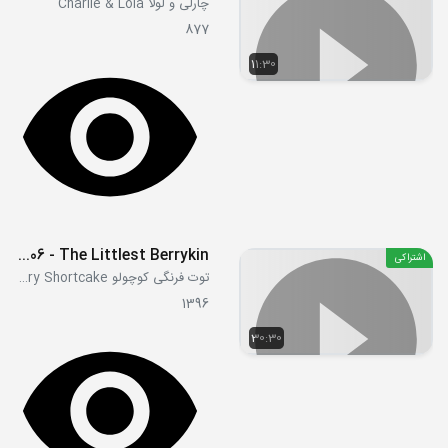
چارلی و لولا Charlie & Lola
877
11:30
S3E06 - The Littlest Berrykin
اشتراکی
توت فرنگی کوچولو Strawberry Shortcake
1396
30:30