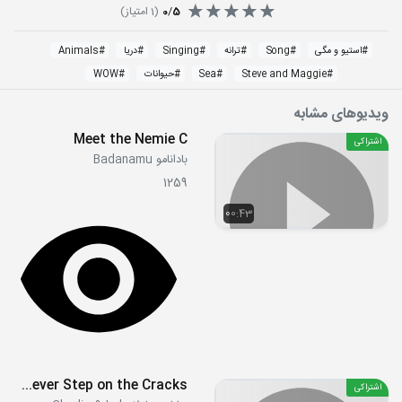
5
/
0
(
1
امتیاز)
#
استیو و مگی
#
Song
#
ترانه
#
Singing
#
دریا
#
Animals
#
Steve and Maggie
#
Sea
#
حیوانات
#
WOW
ویدیوهای مشابه
Meet the Nemie C
اشتراکی
بادانامو Badanamu
1259
00:43
S02E22 - Never Ever Never Step on the Cracks
اشتراکی