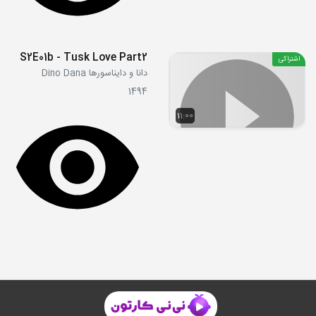
S2E01b - Tusk Love Part2
اشتراکی
دانا و دایناسورها Dino Dana
1494
11:00