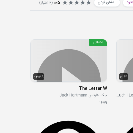
نلود
نشان کردن
5
/
0
(
2
امتیاز)
اشتراکی
03:38
10:49
The Letter W
حدس بزن چقدر دوستت دارم Guess How Much I Love You
جک هارتمن Jack Hartmann
1679