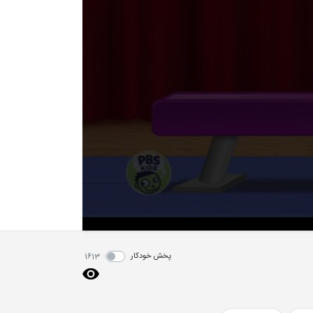
پخش خودکار
1613