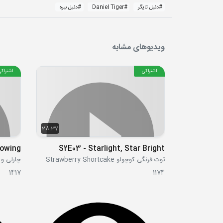
#
دنیل تایگر
#
Daniel Tiger
#
دنیل ببره
ویدیوهای مشابه
اشتراکی
اشتراکی
28:37
S2E03 - Starlight, Star Bright
توت فرنگی کوچولو Strawberry Shortcake
چارلی و لولا  Lola
1417
1174