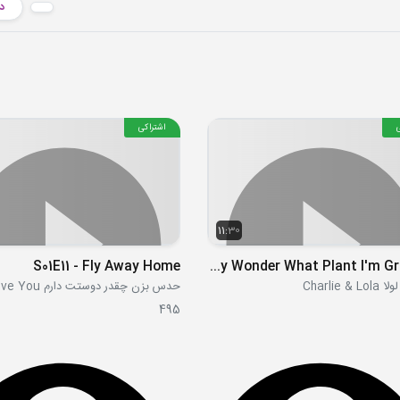
دا
اشتراکی
11:30
S01E11 - Fly Away Home
S02E10 - I Really Wonder What Plant I'm Growing
Charlie &
495