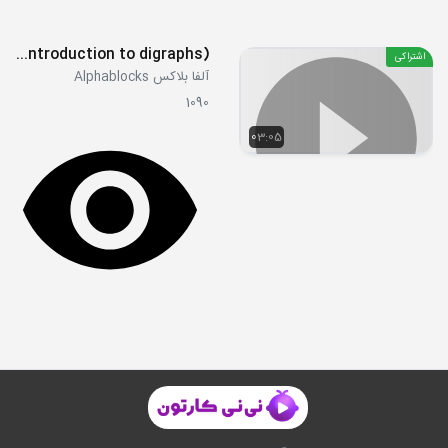
S01E11 - Cha cha cha (introduction to digraphs)
اشتراکی
آلفا بلاکس Alphablocks
1090
03:05