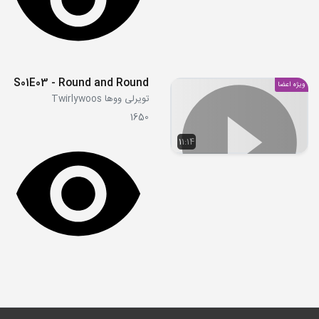
S01E03 - Round and Round
ویژه اعضا
تویرلی ووها Twirlywoos
1650
11:14