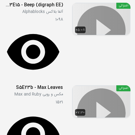
S03E15 - Beep (digraph EE)
اشتراکی
آلفا بلاکس Alphablocks
1098
05:08
S5E23b - Max Leaves
اشتراکی
مکس و روبی Max and Ruby
1521
07:30