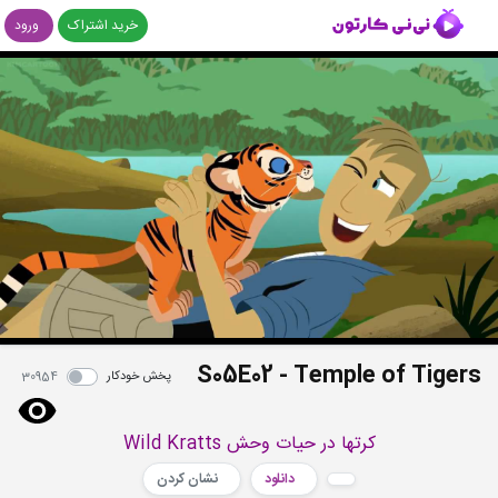
خرید اشتراک
ورود
S05E02 - Temple of Tigers
پخش خودکار
30954
کرتها در حیات وحش Wild Kratts
دانلود
نشان کردن