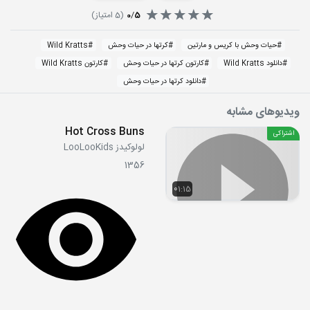
5
/
0
(
5
امتیاز)
#
حیات وحش با کریس و مارتین
#
کرتها در حیات وحش
#
Wild Kratts
#
دانلود Wild Kratts
#
کارتون کرتها در حیات وحش
#
کارتون Wild Kratts
#
دانلود کرتها در حیات وحش
ویدیوهای مشابه
Hot Cross Buns
اشتراکی
لولوکیدز LooLooKids
1356
01:15