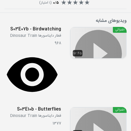
5
/
0
(
1
امتیاز)
ویدیوهای مشابه
S03E07b - Birdwatching
اشتراکی
قطار دایناسورها Dinosaur Train
968
12:45
S03E10b - Butterflies
اشتراکی
قطار دایناسورها Dinosaur Train
1377