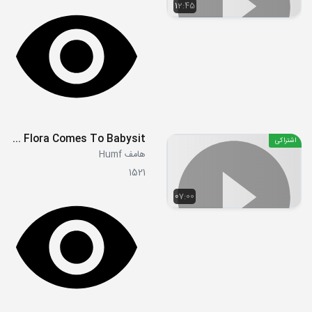
12:45
E54 - Flora Comes To Babysit
اشتراکی
هامف Humf
1521
07:00