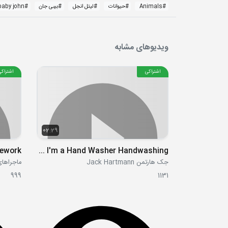
#
Animals
#
حیوانات
#
لیتل انجل
#
بیبی جان
#
baby john
ویدیوهای مشابه
اشتراکی
اشتراکی
02:29
How to Wash Your Hands Song I'm a Hand Washer Handwashing
جک هارتمن Jack Hartmann
999
1131