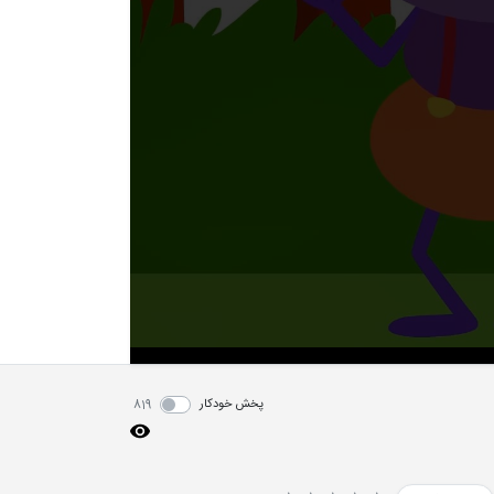
پخش خودکار
819