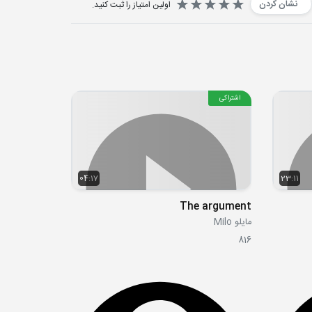
نشان کردن
اولین امتیاز را ثبت کنید.
اشتراکی
04:17
23:11
The argument
مایلو Milo
816