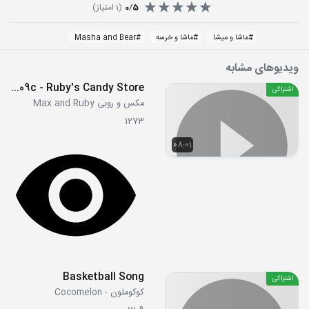
5
/
0
(
1
امتیاز)
#
ماشا و میشا
#
ماشا و خرسه
#
Masha and Bear
ویدیوهای مشابه
S2E09c - Ruby's Candy Store
اشتراکی
مکس و روبی Max and Ruby
1273
08:01
Basketball Song
اشتراکی
کوکوملون - Cocomelon