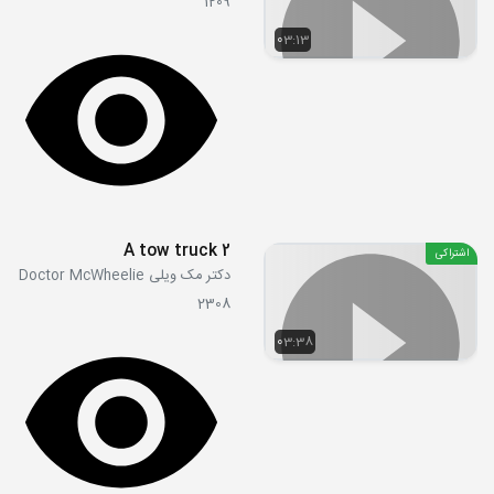
1209
03:13
A tow truck 2
اشتراکی
دکتر مک ویلی Doctor McWheelie
2308
03:38