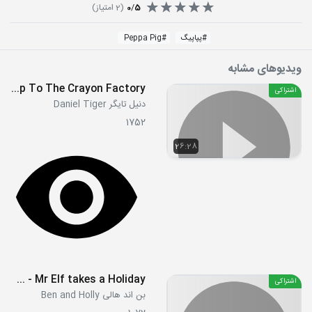
5
/
0
(
2
امتیاز)
#
پپاپیگ
#
Peppa Pig
ویدیوهای مشابه
S01E09 - A Trip To The Enchanted Garden - A Trip To The Crayon Factory
اشتراکی
دنیل تایگر Daniel Tiger
1752
26:28
S02E25 - Mr Elf takes a Holiday
اشتراکی
بن اند هالی Ben and Holly