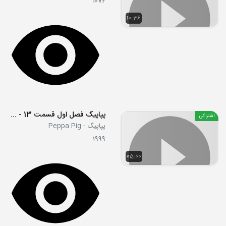
1072
10:36
پپاپیگ فصل اول قسمت 13 - Secrets
اشتراکی
پپاپیگ - Peppa Pig
1999
05:00