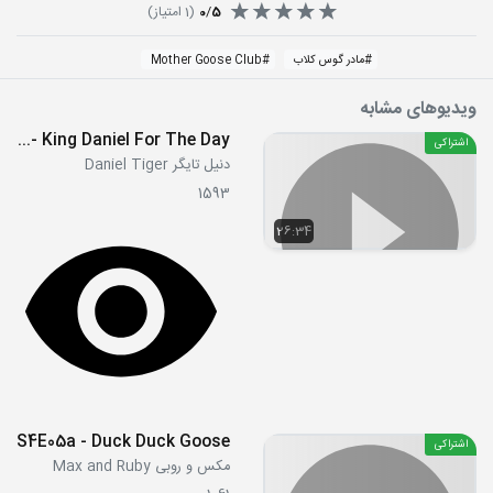
5
/
0
(
1
امتیاز)
#
مادر گوس کلاب
#
Mother Goose Club
ویدیوهای مشابه
S03E16 - King Daniel For The Day
اشتراکی
دنیل تایگر Daniel Tiger
1593
26:34
S4E05a - Duck Duck Goose
اشتراکی
مکس و روبی Max and Ruby