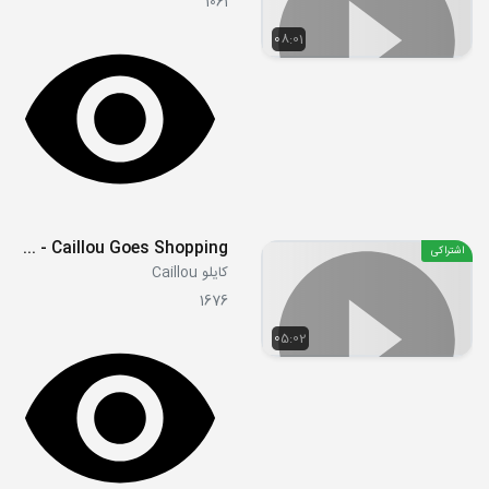
1061
08:01
S01E13 - Caillou Goes Shopping
اشتراکی
کایلو Caillou
1676
05:02