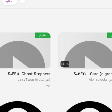
دانلود
اشتراکی
05:05
S04E11- Ghost Stoppers
S03E20 - Card (digra
Alphab
شهر تنبل ها LazyTwon
1319