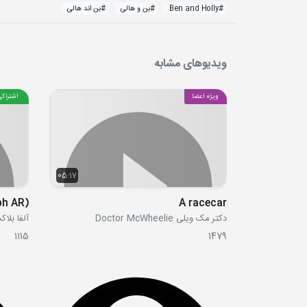
#
Ben and Holly
#
بن و هالی
#
بن اند هالی
ویدیوهای مشابه
ویژه اعضا
اشتراکی
05:17
ph AR)
A racecar
دکتر مک ویلی Doctor McWheelie
آلفا بلاکس locks
1115
1479