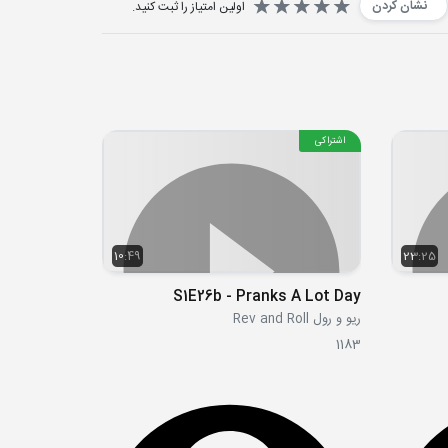
نشان کردن
اولین امتیاز را ثبت کنید.
اشتراکی
10:49
23:25
S1E26b - Pranks A Lot Day
ریو و رول Rev and Roll
1183