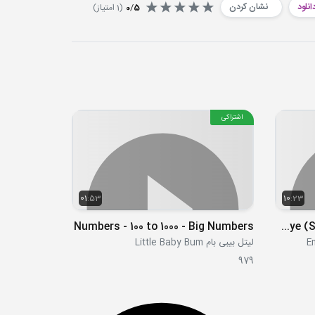
انلود
نشان کردن
5
/
0
(
1
امتیاز)
اشتراکی
01:53
10:23
Numbers - 100 to 1000 - Big Numbers
Good-Bye (Sending a Good Friend Away)
لیتل بیبی بام Little Baby Bum
979