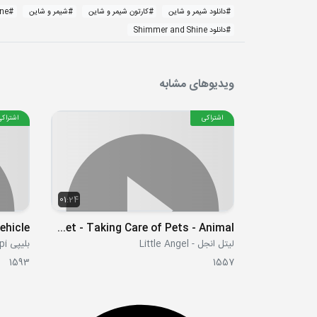
#
دانلود شیمر و شاین
#
کارتون شیمر و شاین
#
شیمر و شاین
#
ine
#
دانلود Shimmer and Shine
ویدیوهای مشابه
اشتراکی
اشتراکی
01:24
ehicle
Baby Goes to the Vet - Taking Care of Pets - Animal
لیتل انجل - Little Angel
بلیپی Blippi
1593
1557