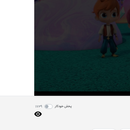
پخش خودکار
1739