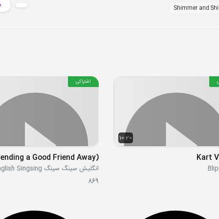
د
Shimmer and Sh
اشتراکی
10:20
Kart V
انگلیش سینگ سینگ English Singsing
869