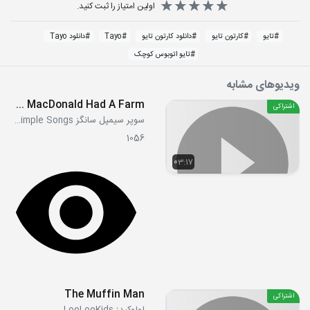
اولین امتیاز را ثبت کنید.
#
تایو
#
کارتون تایو
#
دانلود کارتون تایو
#
Tayo
#
دانلود Tayo
#
تایو اتوبوس کوچک
ویدیوهای مشابه
Old MacDonald Had A Farm
اشتراکی
سوپر سیمپل سانگز Super Simple Songs
1056
03:17
The Muffin Man
اشتراکی