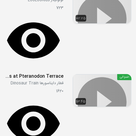
لولوکیدز LooLooKids
723
02:25
S02E10a - Dry Times at Pteranodon Terrace
اشتراکی
قطار دایناسورها Dinosaur Train
1620
13:45