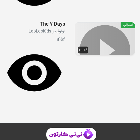
The 7 Days
اشتراکی
لولوکیدز LooLooKids
1456
02:06