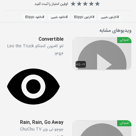
اولین امتیاز را ثبت کنید.
#
کارتون بلیپی
#
کارتون Blippi
#
دانلود بلیپی
#
دانلود Blippi
ویدیوهای مشابه
Convertible
اشتراکی
لئو کامیون کنجکاو Leo the Truck
1356
05:07
Rain, Rain, Go Away
اشتراکی
چوچو تی وی ChuChu TV