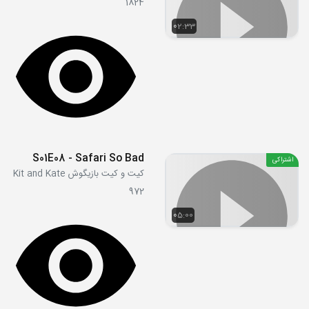
1824
02:33
S01E08 - Safari So Bad
اشتراکی
کیت و کیت بازیگوش Kit and Kate
972
05:00