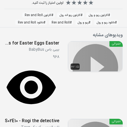
اولین امتیاز را ثبت کنید.
#
کارتون ریو و رول
#
کارتون ریو اند رول
#
کارتون Rev and Roll
#
دانلود ریو و رول
#
ریو و رول
#
Rev and Roll
#
دانلود Rev and Roll
ویدیوهای مشابه
Hunts for Easter Eggs Easter
اشتراکی
بیبی باس BabyBus
968
02:15
S02E10 - Rogi the detective
اشتراکی