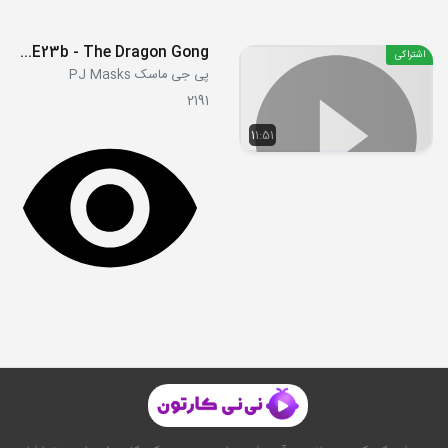
S02E23b - The Dragon Gong
اشتراکی
پی جی ماسک PJ Masks
2191
11:51