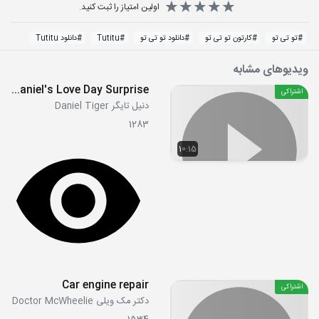
اولین امتیاز را ثبت کنید.
#
تو تی تو
#
کارتون تو تی تو
#
دانلود تو تی تو
#
Tutitu
#
دانلود Tutitu
ویدیوهای مشابه
S02E08b - Daniel's Love Day Surprise
اشتراکی
دنیل تایگر Daniel Tiger
1283
10:15
Car engine repair
اشتراکی
دکتر مک ویلی Doctor McWheelie