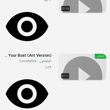
1534
04:35
Row, Row, Row Your Boat (Ant Version)
اشتراکی
کوکوملون - Cocomelon
1069
03:00