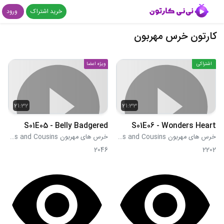
خرید اشتراک
ورود
کارتون خرس مهربون
اشتراکی
ویژه اعضا
21:32
21:33
S01E05 - Belly Badgered
S01E06 - Wonders Heart
خرس های مهربون Care Bears and Cousins
خرس های مهربون Care Bears and Cousins
2046
2202