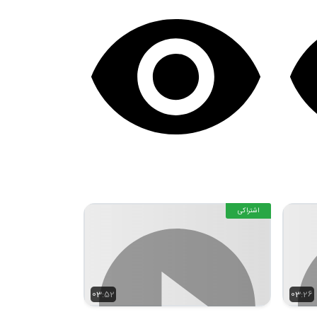
اشتراکی
03:52
03:26