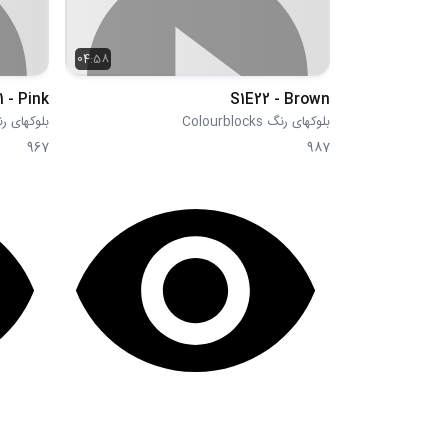
04:58
1 - Pink
S1E22 - Brown
بلوکهای رنگ Colourblocks
بلوکهای رنگ blocks
967
987