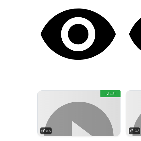
اشتراکی
04:58
04:58