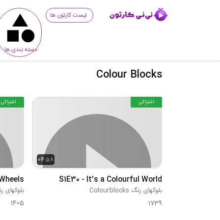
لیست کارتون ها
دسته بندی ها
Colour Blocks
اشتراکی
اشتراکی
04:58
 Wheels
S1E30 - It's a Colourful World
بلوکهای رنگ Colourblocks
بلوکهای رنگ blocks
1405
1739