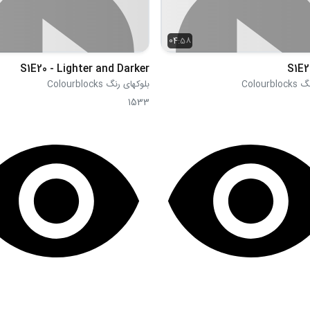
04:58
S1E20 - Lighter and Darker
S1E2
Colour
بلوکهای رنگ Colourblocks
1533