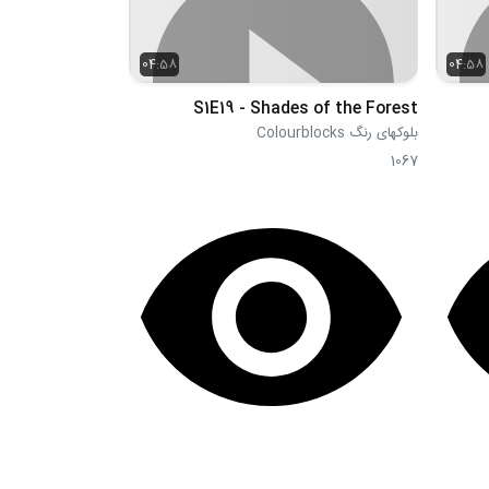
04:58
04:58
S1E19 - Shades of the Forest
بلوکهای رنگ Colourblocks
1067