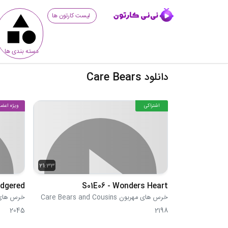
لیست کارتون ها
دسته بندی ها
دانلود Care Bears
اشتراکی
ویژه اعضا
21:33
adgered
S01E06 - Wonders Heart
خرس های مهربون Care Bears and Cousins
خرس های مهربون sins
2045
2198