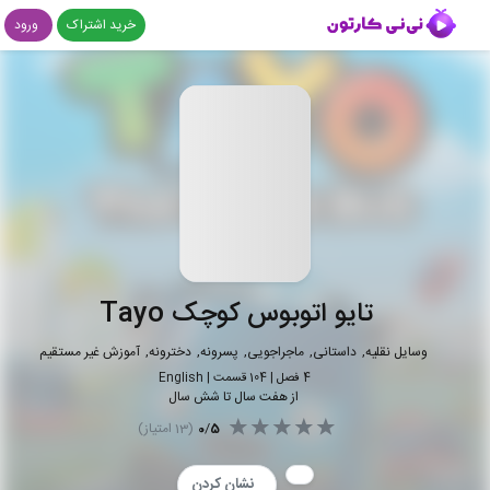
خرید اشتراک
ورود
تایو اتوبوس کوچک Tayo
وسایل نقلیه
داستانی
ماجراجویی
پسرونه
دخترونه
آموزش غیر مستقیم
4
فصل |
104
قسمت
|
English
از هفت سال تا شش سال
5
/
0
(
13
امتیاز)
نشان کردن