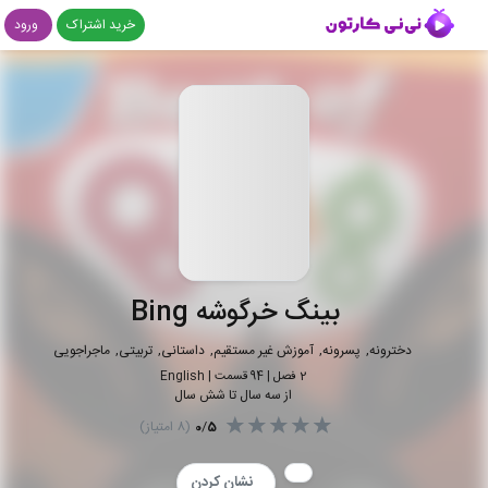
خرید اشتراک
ورود
بینگ خرگوشه Bing
دخترونه
پسرونه
آموزش غیر مستقیم
داستانی
تربیتی
ماجراجویی
2
فصل |
94
قسمت
|
English
از سه سال تا شش سال
5
/
0
(
8
امتیاز)
نشان کردن